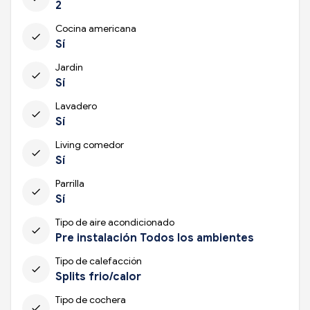
2
Cocina americana
check
Sí
Jardín
check
Sí
Lavadero
check
Sí
Living comedor
check
Sí
Parrilla
check
Sí
Tipo de aire acondicionado
check
Pre instalación Todos los ambientes
Tipo de calefacción
check
Splits frio/calor
Tipo de cochera
check