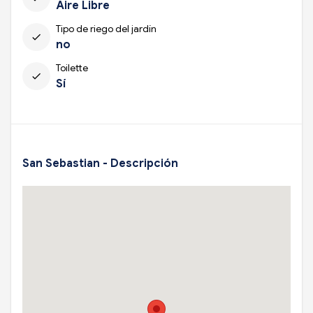
Aire Libre
Tipo de riego del jardín
check
no
Toilette
check
Sí
San Sebastian - Descripción