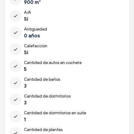
900 m²
A/A
check
Sí
Antiguedad
check
0 años
Calefacción
check
Sí
Cantidad de autos en cochera
check
5
Cantidad de baños
check
3
Cantidad de dormitorios
check
3
Cantidad de dormitorios en suite
check
1
Cantidad de plantas
check