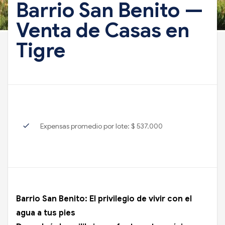
Barrio San Benito —
Venta de Casas en
Tigre
check
Expensas promedio por lote: $ 537.000
Barrio San Benito: El privilegio de vivir con el
agua a tus pies