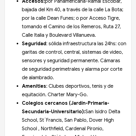
Accesos:
por Panamericana-Ramal Escobar,
bajada del Km 40, a través de la calle La Bota;
por la calle Dean Funes; o por Acceso Tigre,
tomando el Camino de los Remeros, Ruta 27,
Calle Italia y Boulevard Villanueva.
Seguridad
: sólida infraestructura las 24hs: con
garitas de control, central, sistemas de video,
sensores y seguridad permanente. Cámaras
de seguridad perimetrales y alarma por corte
de alambrado.
Amenities
: Clubes deportivos, tenis y de
equitación. Charter Mary-Go.
Colegios cercanos (Jardín-Primaria-
Secundaria
-Universitario
):
San Isidro Delta
School, St´Francis, San Pablo, Dover High
School , Northfield, Cardenal Pironio,