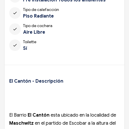
Tipo de calefacción
check
Piso Radiante
Tipo de cochera
check
Aire Libre
Toilette
check
Sí
El Cantón - Descripción
El Barrio
El Cantón
esta ubicado en la localidad de
Maschwitz
en el partido de Escobar a la altura del