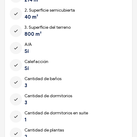
2. Superficie semicubierta
check
40 m²
3. Superficie del terreno
check
800 m²
A/A
check
Sí
Calefacción
check
Sí
Cantidad de baños
check
3
Cantidad de dormitorios
check
3
Cantidad de dormitorios en suite
check
1
Cantidad de plantas
check
2