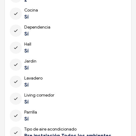
Cocina
check
Sí
Dependencia
check
Sí
Hall
check
Sí
Jardín
check
Sí
Lavadero
check
Sí
Living comedor
check
Sí
Parrilla
check
Sí
Tipo de aire acondicionado
check
Pre instalación Todos los ambientes