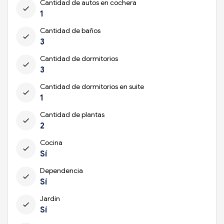
Cantidad de autos en cochera
check
1
Cantidad de baños
check
3
Cantidad de dormitorios
check
3
Cantidad de dormitorios en suite
check
1
Cantidad de plantas
check
2
Cocina
check
Sí
Dependencia
check
Sí
Jardín
check
Sí