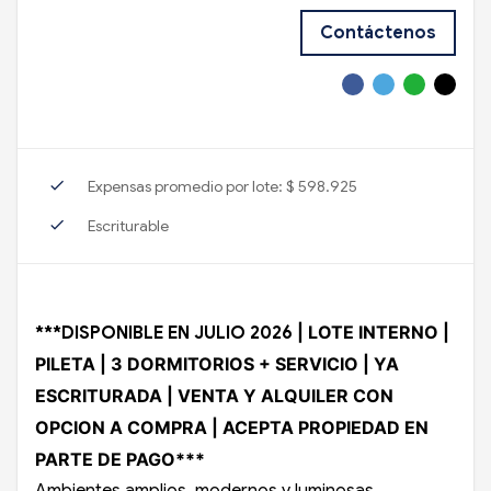
Contáctenos
check
Expensas promedio por lote: $ 598.925
check
Escriturable
| LOTE INTERNO |
***DISPONIBLE EN JULIO 2026
PILETA | 3 DORMITORIOS + SERVICIO | YA
ESCRITURADA | VENTA Y ALQUILER CON
OPCION A COMPRA | ACEPTA PROPIEDAD EN
PARTE DE PAGO***
Ambientes amplios, modernos y luminosas.