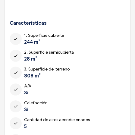
Características
1. Superficie cubierta
check
244 m²
2. Superficie semicubierta
check
28 m²
3. Superficie del terreno
check
808 m²
A/A
check
Sí
Calefacción
check
Sí
Cantidad de aires acondicionados
check
5