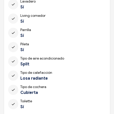
Lavadero
check
Sí
Living comedor
check
Sí
Parrilla
check
Sí
Pileta
check
Sí
Tipo de aire acondicionado
check
Split
Tipo de calefacción
check
Losa radiante
Tipo de cochera
check
Cubierta
Toilette
check
Sí