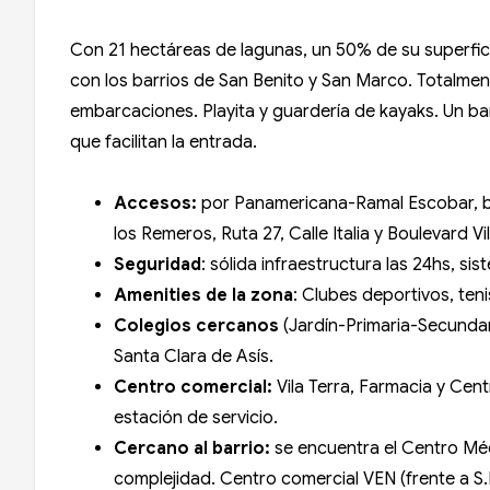
Con 21 hectáreas de lagunas, un 50% de su superficie
con los barrios de San Benito y San Marco. Totalmen
embarcaciones. Playita y guardería de kayaks. Un b
que facilitan la entrada.
Accesos:
por Panamericana-Ramal Escobar, baj
los Remeros, Ruta 27, Calle Italia y Boulevard Vi
Seguridad
: sólida infraestructura las 24hs, s
Amenities de la zona
: Clubes deportivos, ten
Colegios cercanos
(Jardín-Primaria-Secundar
Santa Clara de Asís.
Centro comercial:
Vila Terra, Farmacia y Cen
estación de servicio.
Cercano al barrio:
se encuentra el Centro Méd
complejidad. Centro comercial VEN (frente a S.