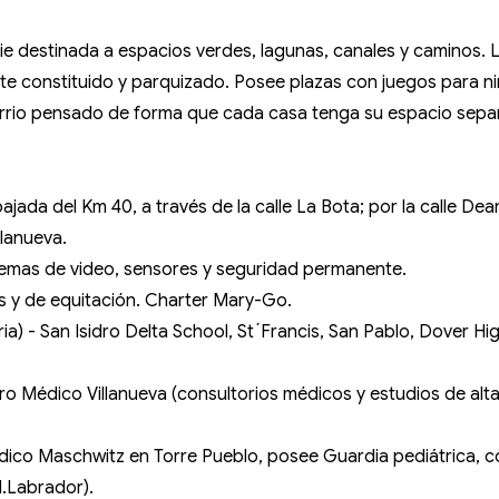
 destinada a espacios verdes, lagunas, canales y caminos. Lot
te constituido y parquizado. Posee plazas con juegos para ni
arrio pensado de forma que cada casa tenga su espacio sepa
ada del Km 40, a través de la calle La Bota; por la calle D
llanueva.
istemas de video, sensores y seguridad permanente.
is y de equitación. Charter Mary-Go.
ia) -
San Isidro Delta School, St´Francis, San Pablo, Dover Hi
tro Médico Villanueva (consultorios médicos y estudios de al
ico Maschwitz en Torre Pueblo, posee Guardia pediátrica, con
I.Labrador).