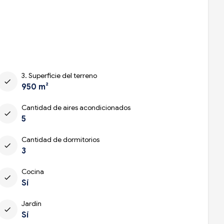
3. Superficie del terreno
check
950 m²
Cantidad de aires acondicionados
check
5
Cantidad de dormitorios
check
3
Cocina
check
Sí
Jardín
check
Sí