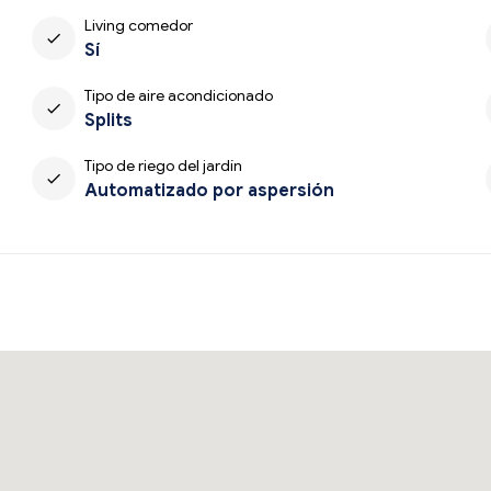
Living comedor
check
Sí
Tipo de aire acondicionado
check
Splits
Tipo de riego del jardín
check
Automatizado por aspersión