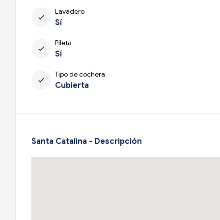
Lavadero
check
Sí
Pileta
check
Sí
Tipo de cochera
check
Cubierta
Santa Catalina - Descripción