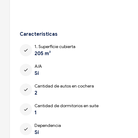
Características
1. Superficie cubierta
check
205 m²
A/A
check
Sí
Cantidad de autos en cochera
check
2
Cantidad de dormitorios en suite
check
1
Dependencia
check
Sí