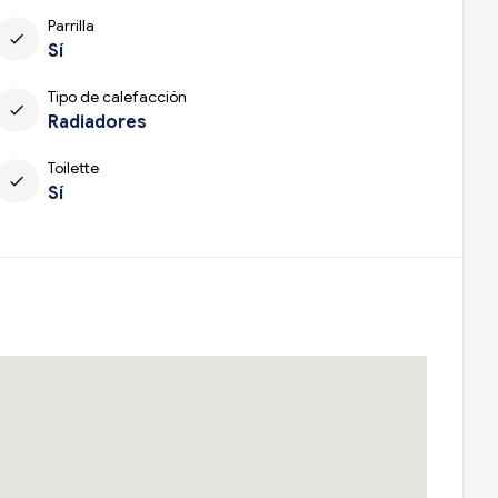
Parrilla
check
Sí
Tipo de calefacción
check
Radiadores
Toilette
check
Sí