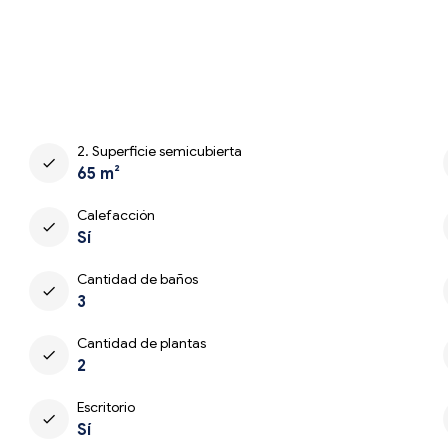
2. Superficie semicubierta
check
65 m²
Calefacción
check
Sí
Cantidad de baños
check
3
Cantidad de plantas
check
2
Escritorio
check
Sí