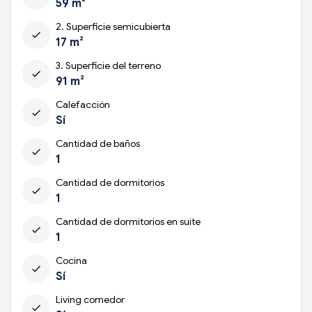
59 m²
2. Superficie semicubierta
check
17 m²
3. Superficie del terreno
check
91 m²
Calefacción
check
Sí
Cantidad de baños
check
1
Cantidad de dormitorios
check
1
Cantidad de dormitorios en suite
check
1
Cocina
check
Sí
Living comedor
check